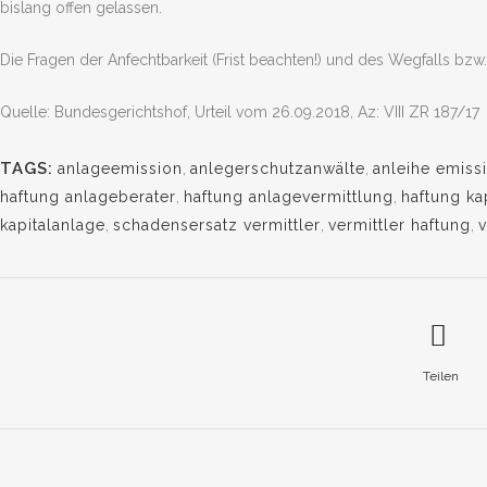
bislang offen gelassen.
Die Fragen der Anfechtbarkeit (Frist beachten!) und des Wegfalls bz
Quelle: Bundesgerichtshof, Urteil vom 26.09.2018, Az: VIII ZR 187/17
TAGS:
anlageemission
,
anlegerschutzanwälte
,
anleihe emiss
haftung anlageberater
,
haftung anlagevermittlung
,
haftung ka
kapitalanlage
,
schadensersatz vermittler
,
vermittler haftung
,
v
Teilen