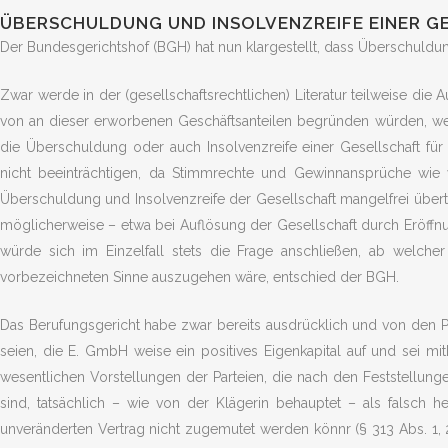
ÜBERSCHULDUNG UND INSOLVENZREIFE EINER 
Der Bundesgerichtshof (BGH) hat nun klargestellt, dass Überschuldu
Zwar werde in der (gesellschaftsrechtlichen) Literatur teilweise die
von an dieser erworbenen Geschäftsanteilen begründen würden, wei
die Überschuldung oder auch Insolvenzreife einer Gesellschaft für
nicht beeinträchtigen, da Stimmrechte und Gewinnansprüche wie 
Überschuldung und Insolvenzreife der Gesellschaft mangelfrei übert
möglicherweise – etwa bei Auflösung der Gesellschaft durch Eröffn
würde sich im Einzelfall stets die Frage anschließen, ab welc
vorbezeichneten Sinne auszugehen wäre, entschied der BGH.
Das Berufungsgericht habe zwar bereits ausdrücklich und von den Pa
seien, die E. GmbH weise ein positives Eigenkapital auf und sei mi
wesentlichen Vorstellungen der Parteien, die nach den Feststellun
sind, tatsächlich – wie von der Klägerin behauptet – als falsch h
unveränderten Vertrag nicht zugemutet werden könnr (§ 313 Abs. 1, 