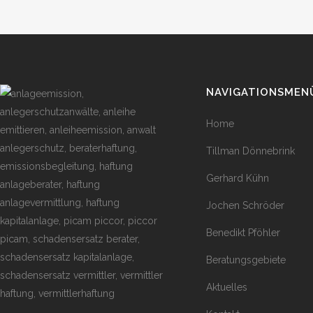
NAVIGATIONSMEN
Home
Tillman Dönnebrink
Gerhard Kühn
Jochen Schröder
Benedikt Pföhler
Beratungsgebiete
Aktuelles