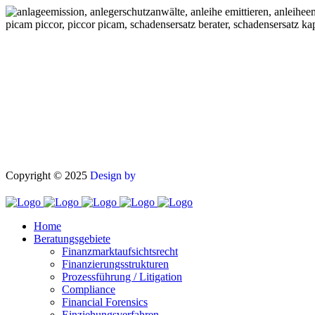
Dönnebrink Partner mbB Rechtsanwälte
Theodor-Heuss-Allee 25
60486 Frankfurt am Main
Tel.: (069) 40 58 62 62
Fax: (069) 40 58 62 86
E-Mail: info@ra-dhp.de
Copyright © 2025
Design by
Home
Beratungsgebiete
Finanzmarktaufsichtsrecht
Finanzierungsstrukturen
Prozessführung / Litigation
Compliance
Financial Forensics
Einziehungsverfahren