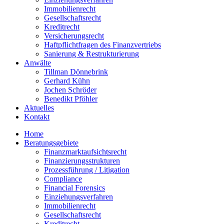
Immobilienrecht
Gesellschaftsrecht
Kreditrecht
Versicherungsrecht
Haftpflichtfragen des Finanzvertriebs
Sanierung & Restrukturierung
Anwälte
Tillman Dönnebrink
Gerhard Kühn
Jochen Schröder
Benedikt Pföhler
Aktuelles
Kontakt
Home
Beratungsgebiete
Finanzmarktaufsichtsrecht
Finanzierungsstrukturen
Prozessführung / Litigation
Compliance
Financial Forensics
Einziehungsverfahren
Immobilienrecht
Gesellschaftsrecht
Kreditrecht