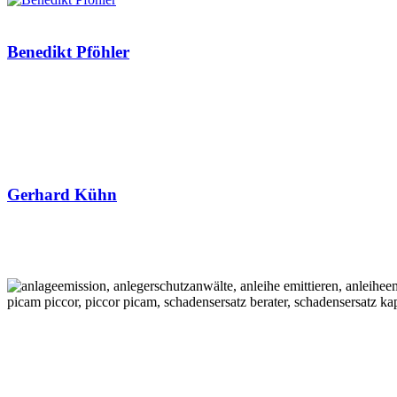
Benedikt Pföhler
Gerhard Kühn
Dönnebrink Partner mbB Rechtsanwälte