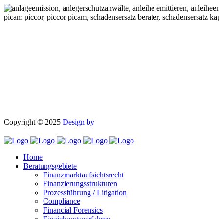
Dönnebrink Partner mbB Rechtsanwälte
Theodor-Heuss-Allee 25
60486 Frankfurt am Main
Tel.: (069) 40 58 62 62
Fax: (069) 40 58 62 86
E-Mail: info@ra-dhp.de
Copyright © 2025
Design by
Home
Beratungsgebiete
Finanzmarktaufsichtsrecht
Finanzierungsstrukturen
Prozessführung / Litigation
Compliance
Financial Forensics
Einziehungsverfahren