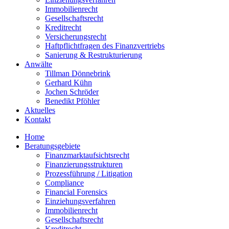
Immobilienrecht
Gesellschaftsrecht
Kreditrecht
Versicherungsrecht
Haftpflichtfragen des Finanzvertriebs
Sanierung & Restrukturierung
Anwälte
Tillman Dönnebrink
Gerhard Kühn
Jochen Schröder
Benedikt Pföhler
Aktuelles
Kontakt
Home
Beratungsgebiete
Finanzmarktaufsichtsrecht
Finanzierungsstrukturen
Prozessführung / Litigation
Compliance
Financial Forensics
Einziehungsverfahren
Immobilienrecht
Gesellschaftsrecht
Kreditrecht